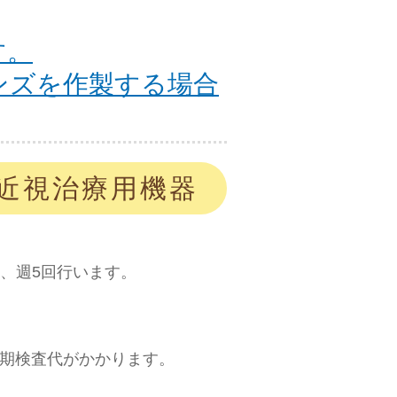
す。
ンズを作製する場合
ng近視治療用機器
回、週5回行います。
定期検査代がかかります。