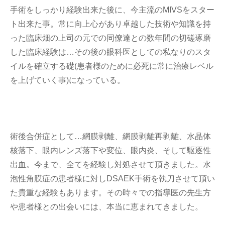
手術をしっかり経験出来た後に、今主流のMIVSをスター
ト出来た事。常に向上心があり卓越した技術や知識を持
った臨床畑の上司の元での同僚達との数年間の切磋琢磨
した臨床経験は…その後の眼科医としての私なりのスタ
イルを確立する礎(患者様のために必死に常に治療レベル
を上げていく事)になっている。
術後合併症として…網膜剥離、網膜剥離再剥離、水晶体
核落下、眼内レンズ落下や変位、眼内炎、そして駆逐性
出血。今まで、全てを経験し対処させて頂きました。水
泡性角膜症の患者様に対しDSAEK手術を執刀させて頂い
た貴重な経験もあります。その時々での指導医の先生方
や患者様との出会いには、本当に恵まれてきました。