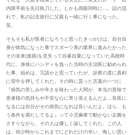
内障手術を先日執刀した。しかも両眼同時に…。話の流
れで、私の記念旅行に父親も一緒に行く事になった。
笑。
そもそも私が医者になろうと思ったきっかけは、自分自
身が病気になった事でスポーツ系の業界に進みたかった
その未来(進路)を見失って自暴自棄になっていた高校時
代に、身体にハンディを負った当時の主治医に勧められ
た事。始めは、冗談かと思っていたが、診察の度に真剣
に背中を押してくれた。その時に貰った言葉の一つに
『病気の苦しみや辛さを味わった人間が、本当の意味で
患者様の気持ちや不安な心に寄り添えるんだよ…良医に
なるには自分がその病気になれば良いんだよ。ほら、も
う条件を満たしてるよ』って小児麻痺で動かない左腕を
さすりながら、その人は優しく諭してくれた。この人
は、幼少時からこれまでにどれだけの辛い、悔しい思い