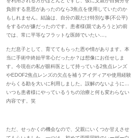
を利用される方がほとんどですし、仮に父親が自費分を
負担する意思があったのなら3焦点を使用していたのか
もしれません。結論は、自分の親だけ特別な事(不公平)
をするのが嫌だったのです。患者様(親であろうと)の前
では、常に平等なフラットな医師でいたい…。
ただ息子として、育ててもらった恩や情があります。本
当に手術中終始平常心だったか？は想像にお任せしま
す。今現在の私が眼科医として持っている2焦点レンズ
やEDOF2焦点レンズの欠点を補うアイディアや使用経験
からくる勘を大いに利用しました。誤解のないように…
いつも患者様にやっているうちの治療と何も変わらない
内容です。笑
ただ、せっかくの機会なので、父親にいくつか甘えさせ
てもらいました…一つは、初めて両眼同時のレーザー白