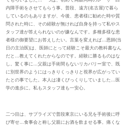
内障手術をさせてもらう事。普段、遠方(名古屋)で暮ら
しているのもありますが、今後、患者様に勧めた時や質
問された時に、その経験が無ければ自身を持って私やス
タッフ達が答えられないのが嫌なんです。多種多様な患
者様の御要望にお答えしたい。言葉を変えれば…恩師(当
日の主治医)は、医師にとって経験こそ最大の教科書なん
だと…教えてくれたからなのです。経験に勝るものはな
し。驚く事に…父親は手術間もないリカバリー室で、既
に別世界のようにはっきりくっきりと視界が広がってい
たとの事でした。本人は凄くびっくりしていました…医
学の進歩に。私もスタッフ達も一安心。
二つ目は、サプライズで普段東京にいる兄を手術後に呼
び寄せ…食事会と称し父親にお酒を飲ませる事。痛くな