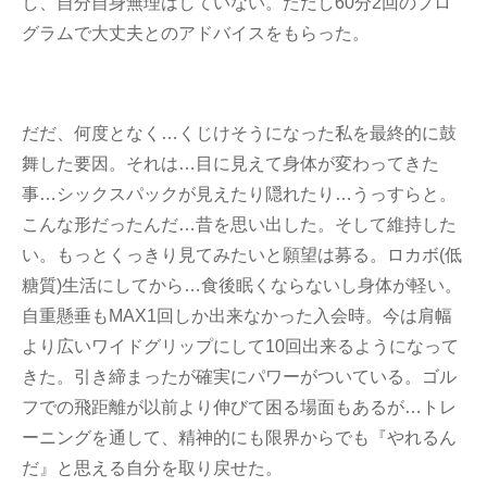
し、自分自身無理はしていない。ただし60分2回のプロ
グラムで大丈夫とのアドバイスをもらった。
だだ、何度となく…くじけそうになった私を最終的に鼓
舞した要因。それは…目に見えて身体が変わってきた
事…シックスパックが見えたり隠れたり…うっすらと。
こんな形だったんだ…昔を思い出した。そして維持した
い。もっとくっきり見てみたいと願望は募る。ロカボ(低
糖質)生活にしてから…食後眠くならないし身体が軽い。
自重懸垂もMAX1回しか出来なかった入会時。今は肩幅
より広いワイドグリップにして10回出来るようになって
きた。引き締まったが確実にパワーがついている。ゴル
フでの飛距離が以前より伸びて困る場面もあるが…トレ
ーニングを通して、精神的にも限界からでも『やれるん
だ』と思える自分を取り戻せた。