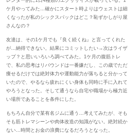
レンダー的に1日4種類のエクササイズが載っている。1
ケ月やってみた…確かにスタート時よりはウェストは細
くなったが私のシックスパックはどこ？恥ずかしがり屋
さんなの？
友達は、その1ケ月でも『良く続くね』と言ってくれた
が…納得できない。結果にコミットしたい→次はライザ
ップ？と思いいろいろ調べてみた。1ケ月の腹筋トレ
で、私の思考はリバウンドは一番嫌だし、この歳でただ
痩せるだけでは絶対体力や運動能力が落ちると分かって
いたので、やるなら疲れにくい身体も同時に手に入れて
やろうとなった。そして通うなら自宅や職場から極力近
い場所であることを条件にした。
もちろん自分で某有名ジムに通う…考えてみたが、そも
そも筋トレマシーンや肉体改造の知識がない。絶対続か
ない…時間とお金の浪費になるだろうとなった。