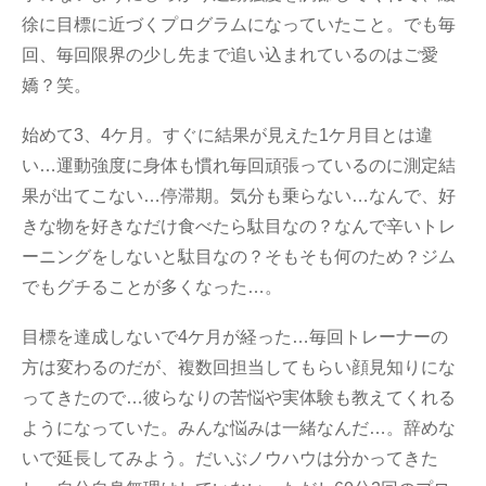
徐に目標に近づくプログラムになっていたこと。でも毎
回、毎回限界の少し先まで追い込まれているのはご愛
嬌？笑。
始めて3、4ケ月。すぐに結果が見えた1ケ月目とは違
い…運動強度に身体も慣れ毎回頑張っているのに測定結
果が出てこない…停滞期。気分も乗らない…なんで、好
きな物を好きなだけ食べたら駄目なの？なんで辛いトレ
ーニングをしないと駄目なの？そもそも何のため？ジム
でもグチることが多くなった…。
目標を達成しないで4ケ月が経った…毎回トレーナーの
方は変わるのだが、複数回担当してもらい顔見知りにな
ってきたので…彼らなりの苦悩や実体験も教えてくれる
ようになっていた。みんな悩みは一緒なんだ…。辞めな
いで延長してみよう。だいぶノウハウは分かってきた