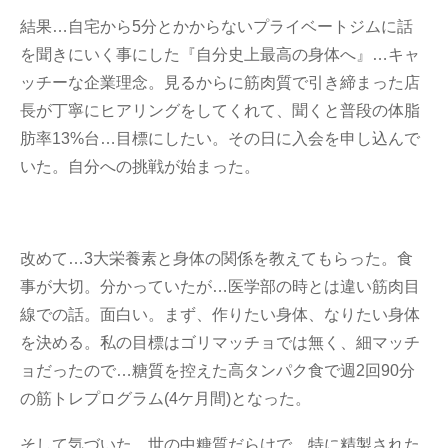
結果…自宅から5分とかからないプライベートジムに話
を聞きにいく事にした『自分史上最高の身体へ』…キャ
ッチーな企業理念。見るからに筋肉質で引き締まった店
長が丁寧にヒアリングをしてくれて、聞くと普段の体脂
肪率13%台…目標にしたい。その日に入会を申し込んで
いた。自分への挑戦が始まった。
改めて…3大栄養素と身体の関係を教えてもらった。食
事が大切。分かっていたが…医学部の時とは違い筋肉目
線での話。面白い。まず、作りたい身体、なりたい身体
を決める。私の目標はゴリマッチョでは無く、細マッチ
ョだったので…糖質を控えた高タンパク食で週2回90分
の筋トレプログラム(4ケ月間)となった。
そして気づいた…世の中糖質だらけで、特に精製された