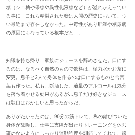
糖（ショ糖や果糖や異性化液糖など）が溢れかえってい
る事に。これら精製された糖は人間の歴史において、つ
い最近まで存在しなかった。中毒性があり肥満や糖尿病
の原因にもなっている根本だと…。
知識を持ち帰り、家族にジュースを辞めさせた。口にす
るのは、なるべく自然のもので飲料は、極力水かお茶に
変更。息子と2人で身体を作るのは口にするものと合言
葉も作った。私も…断酒した。適量のアルコールは気分
を落ち着かせる効果があるが…息子だけ好きなジュース
は駄目はおかしいと思ったからだ。
ありがたかったのは、90分の筋トレで、私の錆びついた
身体が故障し、仕事に支障が出たりトレーニングを休む
事のないようにしっかり運動強度を調節してくれて、緩