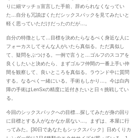
りに細マッチョ宣言した手前、辞められなくなってい
た…自分も冗談ぽくただシックスパックを見てみたいと
軽く思っていただけだったのだが…。
自分の特徴として…目標を決めたらなるべく身近な人に
フォーカスしてそんな人がいたら真似る。ただ真似し
て、疑問をぶつける。一例で言うと…ゴルフのスコアを
良くしたいと決めたら、まずゴルフ仲間の一番上手い仲
間を観察して、良いところを真似る。ラウンド中に質問
する。なるべく一緒にいる。手術もしかり…。今は白内
障の手術はLenSxの精度に近付きたいと日々挑戦してい
る。
今回のシックスパックへの目標…探してみたが身の回り
に目標とする人がなかなか居ない…。まずは、本屋に行
ってみた。[30日であなたもシックスパック］日めくりカ