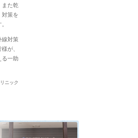
。また乾
。対策を
す。
外線対策
皆様が、
える一助
リニック