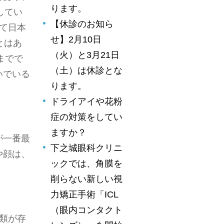
ります。
してい
【休診のお知ら
て日本
せ】2月10日
とはあ
（火）と3月21日
までで
（土）は休診とな
いでいる
ります。
ドライアイや花粉
症の対策をしてい
ますか？
が一番最
下之城眼科クリニ
や顔は、
ックでは、角膜を
削らない新しい視
力矯正手術「ICL
（眼内コンタクト
類が存