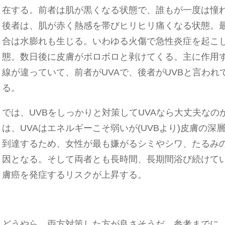
在する。前者は肌が黒くなる状態で、誰もが一度は憧
後者は、肌が赤く熱感を帯びヒリヒリ痛くなる状態。
合は水膨れも生じる。いわゆる火傷で急性炎症を起こ
態。数日後に皮膚がボロボロと剥けてくる。主に作用
線が違っていて、前者がUVAで、後者がUVBと言われ
る。
では、UVBをしっかりと対策してUVAなら大丈夫なの
は、UVAはエネルギーこそ弱いが(UVBより)皮膚の深
到達するため、女性が最も嫌がるシミやシワ、たるみ
因となる。そして両者とも長時間、長期間浴び続けて
膚癌を発症するリスクが上昇する。
どうやら…両方対策した方が良さそうだ。参考までに