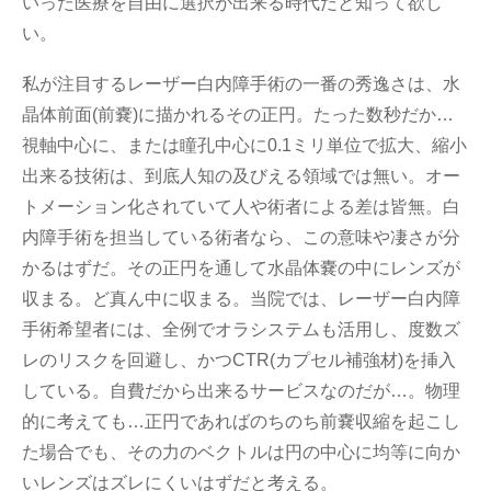
いった医療を自由に選択が出来る時代だと知って欲し
い。
私が注目するレーザー白内障手術の一番の秀逸さは、水
晶体前面(前嚢)に描かれるその正円。たった数秒だか…
視軸中心に、または瞳孔中心に0.1ミリ単位で拡大、縮小
出来る技術は、到底人知の及びえる領域では無い。オー
トメーション化されていて人や術者による差は皆無。白
内障手術を担当している術者なら、この意味や凄さが分
かるはずだ。その正円を通して水晶体嚢の中にレンズが
収まる。ど真ん中に収まる。当院では、レーザー白内障
手術希望者には、全例でオラシステムも活用し、度数ズ
レのリスクを回避し、かつCTR(カプセル補強材)を挿入
している。自費だから出来るサービスなのだが…。物理
的に考えても…正円であればのちのち前嚢収縮を起こし
た場合でも、その力のベクトルは円の中心に均等に向か
いレンズはズレにくいはずだと考える。