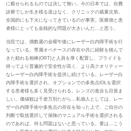
に載せられるものでは決して無い。今の日本では、自費
診療でしか生き残る道はなく、クリニックの裁量次第。
全国的にも下火になってきているのが事実。医療側と患
者様にとっても金銭的な問題が大きいんだ…と思う。
当院では、偶数週の金曜午後にレーザー白内障手術を行
なっている。専属オペナースの存在や共に経験を積んで
きた頼れる相棒(ORT)と人員を厚く配置し、プライドを
持ってより普遍的で安全性が高く、より高クオリティー
なレーザー白内障手術を提供し続けている。レーザー白
内障手術を選択され、オプションでの多焦点IOLを選択
する患者様も多く見受けられる。レンズの進歩も目覚ま
しい。価値観は千差万別たがら…私個人としては、レー
ザー白内障手術や多焦点の存在を知った上で、ご自分の
判断で取捨選択して保険のマニュアル手術を選択される
のであれば、何も問題はないと思っている。要は…こう