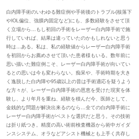
白内障手術のいわゆる難症例や手術後のトラブル(核落下
やIOL偏位、強膜内固定など)にも、多数経験をさせて頂
く立場から…もし初回の手術をレーザー白内障手術で施
行していれば、結果は違っていたのかもしれないと思う
時は…ある。私は、私の経験値からレーザー白内障手術
を初回からお薦めさせて頂いた患者様もいる。数年前に
思い描いた難症例こそ、レーザー白内障手術が向いてい
るとの思いは今も変わらない。痴呆や、手術時期を大き
く逸脱した白内障や95歳以上の昔は手術適応を疑うよう
な方々が、レーザー白内障手術の恩恵を受けた現実を体
験し、より年月を重ね、経験を積んだ今、医師として、
金銭的な問題が解決出来るのなら…全ての白内障手術に
レーザー白内障手術がベストな選択だと思う。その技術
は折り紙つき。精度の高い術前検査機器から術中ガイダ
ンスシステム、オラなどアシスト機械とも上手く共存し