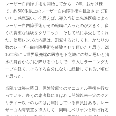
レーザー白内障手術を開始してから…7年。おかげ様
で、約500眼以上のレーザー白内障手術を担当させて頂
いた…感慨深い。今思えば…導入当初に先進医療による
レーザー白内障手術がその範疇に入ったのが大きく、多
くの貴重な経験をクリニック、そして私に享受してくれ
た。使用レンズの内訳は、割愛するとしても、かなりの
数のレーザー白内障手術を経験させて頂いたと思う。20
16年秋に…世界最先端の医療を下之城にの熱い思いと清
水の舞台から飛び降りるつもりで…導入しラーニングカ
ーブを経て…そろそろ自分になりに総括しても良い頃だ
と思った。
当院では毎火曜日、保険診療でのマニュアル手術を行な
っている。多くの患者様に喜ばれ…開院以来一定のクオ
リティー以上のものはお届けしている自負はある。レー
ザー白内障装置を導入して…同時にベリオンと呼ばれる