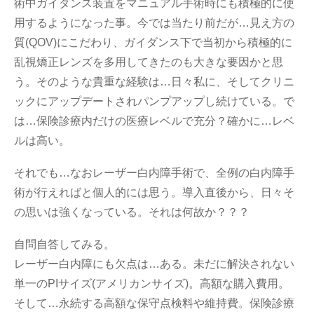
術中ガイダンス装置をマニュアル手術時にも積極的に使
用するようになった事。今では当たり前だが…見え方の
質(QOV)にこだわり、ガイダンス下で当初から積極的に
乱視矯正レンズを多用してきたのも大きな要因かと思
う。そのような貴重な経験は…日々私に、そしてクリニ
ックにアップデートされパンプアップし続けている。で
は…保険診療内だけの医療レベルで充分？確かに…レベ
ルは高い。
それでも…なおレーザー白内障手術で、全例の白内障手
術が行えればと個人的には思う。導入直後から、日々そ
の思いは強くなっている。それは何故か？？？
自問自答してみる。
レーザー白内障にも欠点は…ある。未だに解決されない
単一のPIサイズ(アメリカンサイズ)。高額な購入費用。
そして…永続する高額な保守点検料や維持費。保険診療